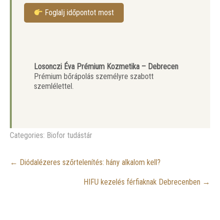
Foglalj időpontot most
Losonczi Éva Prémium Kozmetika – Debrecen
Prémium bőrápolás személyre szabott
szemlélettel.
Categories:
Biofor tudástár
Post
←
Diódalézeres szőrtelenítés: hány alkalom kell?
navigation
HIFU kezelés férfiaknak Debrecenben
→