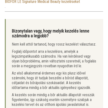
BIOFOR LE Signature Medical Beauty kezeléseket
.
Bizonytalan vagy, hogy melyik kezelés lenne
számodra a legjobb?
Nem kell attól tartanod, hogy rossz kezelést választasz.
Foglalj időpontot arra a kezelésre, amelyik a
legszimpatikusabb számodra. Ha van kérdésed vagy
olyan bőrprobléma, amin változtatni szeretnél, a foglalás
során a megjegyzés rovatban nyugodtan írd le.
Az első alkalommal érdemes egy kis plusz idővel
számolni, hogy át tudjuk beszélni a bőröd állapotát,
céljaidat és bőrápolási szokásaidat. A kezelés
időtartama mindig a bőr aktuális igényeihez igazodik.
A kezelés során mindig a bőr aktuális állapotát vesszük
figyelembe, így szükség esetén személyre szabjuk a
kezelési tervet és az otthoni ápolási javaslatokat is.