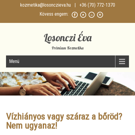
kozmetika@losonczieva.hu
| +36 (70) 772-1370
Losonczi Éva
Prémium Kozmetika
Menü
Vízhiányos vagy száraz a bőröd?
Nem ugyanaz!