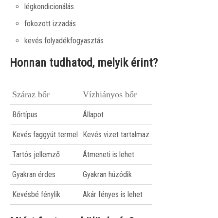
légkondicionálás
fokozott izzadás
kevés folyadékfogyasztás
Honnan tudhatod, melyik érint?
Száraz bőr
Vízhiányos bőr
Bőrtípus
Állapot
Kevés faggyút termel
Kevés vizet tartalmaz
Tartós jellemző
Átmeneti is lehet
Gyakran érdes
Gyakran húzódik
Kevésbé fénylik
Akár fényes is lehet