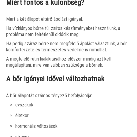
Miért fontos a különbség?
Mert a két állapot eltérő ápolást igényel.
Ha vízhiányos bőrre túl zsíros készítményeket használunk, a
probléma nem feltétlenül oldódik meg.
Ha pedig száraz bőrre nem megfelelő ápolást választunk, a bőr
komfortérzete és természetes védelme is romolhat.
A megfelelő rutin kialakításához először mindig azt kell
megállapítani, mire van valóban szüksége a bőrnek.
A bőr igényei idővel változhatnak
A bőr állapotát számos tényező befolyásolja:
évszakok
életkor
hormonális változások
stressz