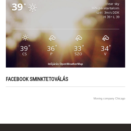
39
clear sky
°
16% páratartalom
szél: 3m/s DDK
H 39 • L 39
39
36
33
34
°
°
°
°
CS
P
SZO
V
Időjárás OpenWeatherMap
FACEBOOK SMINKTETOVÁLÁS
Moving company Chicago