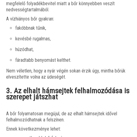
megfelelő folyadékbevitel miatt a bőr könnyebben veszít
nedvességtartalmából.
A vízhiányos bőr gyakran:
fakóbbnak tűnik,
kevésbé rugalmas,
húzódhat,
fáradtabb benyomást kelthet.
Nem véletlen, hogy a nyár végén sokan érzik úgy, mintha bőrük
elveszítette volna az üdeségét.
3. Az elhalt hámsejtek felhalmozódása is
szerepet játszhat
A bőr folyamatosan megújul, de az elhalt hámsejtek idővel
felhalmozódhatnak a felszínen.
Ennek következménye lehet: