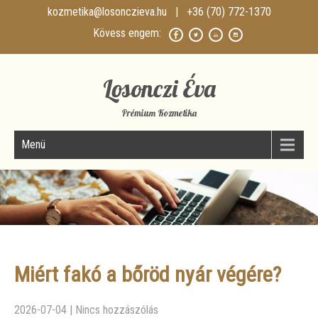
kozmetika@losonczieva.hu
| +36 (70) 772-1370
Losonczi Éva
Prémium Kozmetika
Menü
Miért fakó a bőröd nyár végére?
2026-07-04
|
Nincs hozzászólás