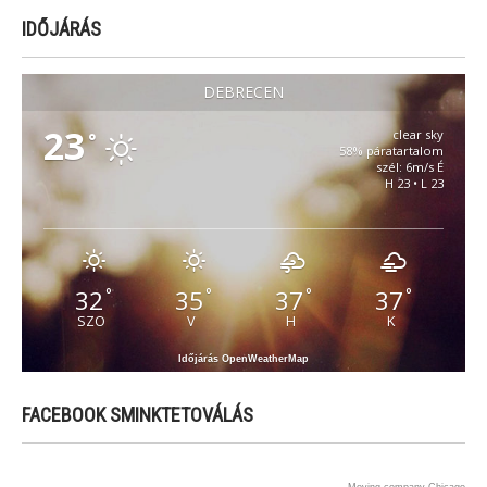
IDŐJÁRÁS
DEBRECEN
23
clear sky
°
58% páratartalom
szél: 6m/s É
H 23 • L 23
32
35
37
37
°
°
°
°
SZO
V
H
K
Időjárás OpenWeatherMap
FACEBOOK SMINKTETOVÁLÁS
Moving company Chicago