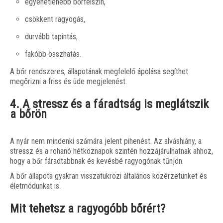
egyenetlenebb bőrfelszín,
csökkent ragyogás,
durvább tapintás,
fakóbb összhatás.
A bőr rendszeres, állapotának megfelelő ápolása segíthet
megőrizni a friss és üde megjelenést.
4. A stressz és a fáradtság is meglátszik
a bőrön
A nyár nem mindenki számára jelent pihenést. Az alváshiány, a
stressz és a rohanó hétköznapok szintén hozzájárulhatnak ahhoz,
hogy a bőr fáradtabbnak és kevésbé ragyogónak tűnjön.
A bőr állapota gyakran visszatükrözi általános közérzetünket és
életmódunkat is.
Mit tehetsz a ragyogóbb bőrért?