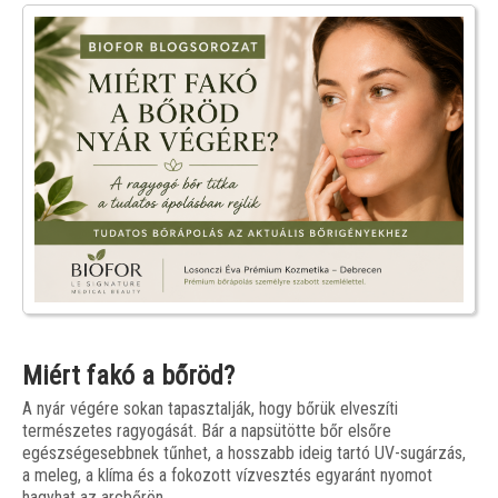
Miért fakó a bőröd?
A nyár végére sokan tapasztalják, hogy bőrük elveszíti
természetes ragyogását. Bár a napsütötte bőr elsőre
egészségesebbnek tűnhet, a hosszabb ideig tartó UV-sugárzás,
a meleg, a klíma és a fokozott vízvesztés egyaránt nyomot
hagyhat az arcbőrön.