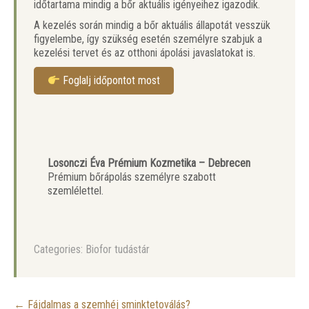
időtartama mindig a bőr aktuális igényeihez igazodik.
A kezelés során mindig a bőr aktuális állapotát vesszük
figyelembe, így szükség esetén személyre szabjuk a
kezelési tervet és az otthoni ápolási javaslatokat is.
Foglalj időpontot most
Losonczi Éva Prémium Kozmetika – Debrecen
Prémium bőrápolás személyre szabott
szemlélettel.
Categories:
Biofor tudástár
Post
←
Fájdalmas a szemhéj sminktetoválás?