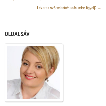
navigation
Lézeres szőrtelenítés után: mire figyelj?
→
OLDALSÁV