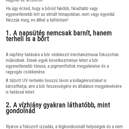
Ha úgy érzed, hogy a bőröd fakóbb, fáradtabb vagy
egyenetlenebb lett az elmúlt hónapokban, nem vagy egyedül.
Nézzük meg, mi állhat a háttérben!
1. A napsütés nemcsak barnít, hanem
terheli is a bőrt
A napfény hatására a bőr védekező mechanizmusai fokozottan
működnek. Ennek egyik következménye lehet a bőr
egyenetlenebb tónusa, a pigmentfoltok megjelenése és a
ragyogás csökkenése.
A túlzott UV-terhelés hosszú távon a kollagénrostokat is
károsíthatja, ami a bőr feszességére és általános megjelenésére
is hatással lehet.
2. A vízhiány gyakran láthatóbb, mint
gondolnád
Nyáron a fokozott izzadás, a légkondicionált helyiségek és a nem