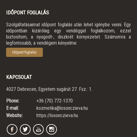
IDŐPONT FOGLALÁS
Szolgáltatásaimat időpont foglalás után lehet igénybe venni. Egy
időpontban kizárólag egy vendéggel foglalkozom, ezzel
biztosítom, a nyugodt-, diszkrét környezetet. Számomra a
legfontosabb, a vendégem kényelme.
Időpont foglalás
KAPCSOLAT
4027 Debrecen, Egyetem sugárút 27. Fsz.: 1.
Phone:
+36 (70) 772-1370
E-mail:
kozmetika@losonczieva.hu
Website:
https://losonczieva.hu