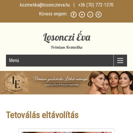
kozmetika@losonczieva.hu
| +36 (70) 772-1370
Losonczi Éva
Prémium Kozmetika
Menü
Tetoválás eltávolítás