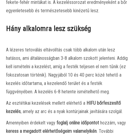
fekete-fehér mintákat is. A kezeléssorozat eredményeként a bőr
egyenletesebb és természetesebb kinézetű lesz.
Hány alkalomra lesz szükség
A lézeres tetoválás eltávolítás csak több alkalom után lesz
hatásos, ami általánosságban 3-8 alkalom szokott jelenteni. Addig
kell ismételni a kezelést, amíg a festék teljesen el nem tűnik (ez
fokozatosan történik). Nagyjából 10 és 40 perc közé tehető a
kezelés időtartama, a kezelendő terület és a festék
függvényében. A kezelés 6-8 hetente ismételhető meg.
Az esztétikai kezelések mellett elérhető a
HIFU bőrfeszesítő
kezelés
, amely az arc és a nyak kontúrjainak javítására szolgál.
Amennyiben érdekelt vagy
foglalj online időpontot
hozzám, vagy
keress a megadott elérhetőségeim valamelyikén
. További