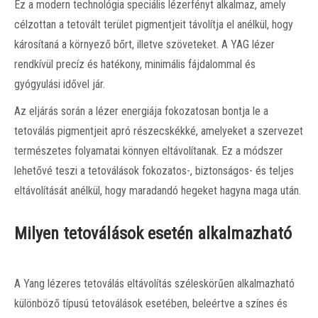
Ez a modern technológia speciális lézerfényt alkalmaz, amely
célzottan a tetovált terület pigmentjeit távolítja el anélkül, hogy
károsítaná a környező bőrt, illetve szöveteket. A YAG lézer
rendkívül precíz és hatékony, minimális fájdalommal és
gyógyulási idővel jár.
Az eljárás során a lézer energiája fokozatosan bontja le a
tetoválás pigmentjeit apró részecskékké, amelyeket a szervezet
természetes folyamatai könnyen eltávolítanak. Ez a módszer
lehetővé teszi a tetoválások fokozatos-, biztonságos- és teljes
eltávolítását anélkül, hogy maradandó hegeket hagyna maga után.
Milyen tetoválások esetén alkalmazható
A Yang lézeres tetoválás eltávolítás széleskörűen alkalmazható
különböző típusú tetoválások esetében, beleértve a színes és