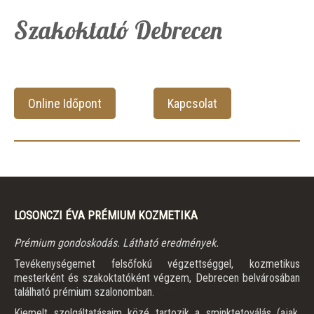
Szakoktató Debrecen
Online Időpont
Kapcsolat
LOSONCZI ÉVA PRÉMIUM KOZMETIKA
Prémium gondoskodás. Látható eredmények.
Tevékenységemet felsőfokú végzettséggel, kozmetikus
mesterként és szakoktatóként végzem, Debrecen belvárosában
található prémium szalonomban.
Kiemelt szolgáltatásaim közé tartozik a sminktetoválás (ajak,