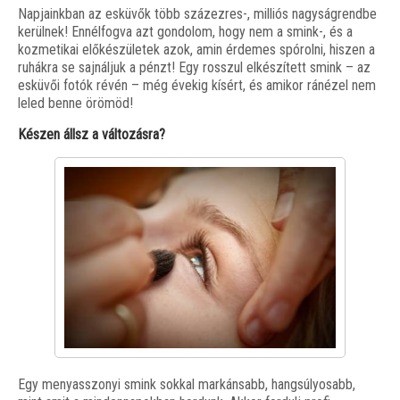
Napjainkban az esküvők több százezres-, milliós nagyságrendbe
kerülnek! Ennélfogva azt gondolom, hogy nem a smink-, és a
kozmetikai előkészületek azok, amin érdemes spórolni, hiszen a
ruhákra se sajnáljuk a pénzt! Egy rosszul elkészített smink – az
esküvői fotók révén – még évekig kísért, és amikor ránézel nem
leled benne örömöd!
Készen állsz a változásra?
Egy menyasszonyi smink sokkal markánsabb, hangsúlyosabb,