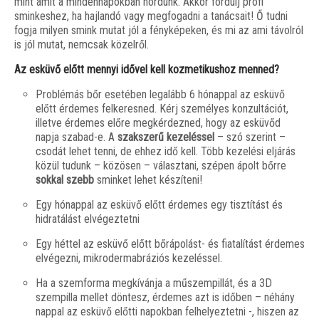
mint amit a mindennapokban hordunk. Akkor fordulj profi
sminkeshez, ha hajlandó vagy megfogadni a tanácsait! Ő tudni
fogja milyen smink mutat jól a fényképeken, és mi az ami távolról
is jól mutat, nemcsak közelről.
Az esküvő előtt mennyi idővel kell kozmetikushoz menned?
Problémás bőr esetében legalább 6 hónappal az esküvő
előtt érdemes felkeresned. Kérj személyes konzultációt,
illetve érdemes előre megkérdezned, hogy az esküvőd
napja szabad-e. A
szakszerű kezeléssel
– szó szerint –
csodát lehet tenni, de ehhez idő kell. Több kezelési eljárás
közül tudunk – közösen – választani, szépen ápolt bőrre
sokkal szebb
sminket lehet készíteni!
Egy hónappal az esküvő előtt érdemes egy tisztítást és
hidratálást elvégeztetni
Egy héttel az esküvő előtt bőrápolást- és fiatalítást érdemes
elvégezni, mikrodermabráziós kezeléssel.
Ha a szemforma megkívánja a műszempillát, és a 3D
szempilla mellet döntesz, érdemes azt is időben – néhány
nappal az esküvő előtti napokban felhelyeztetni -, hiszen az