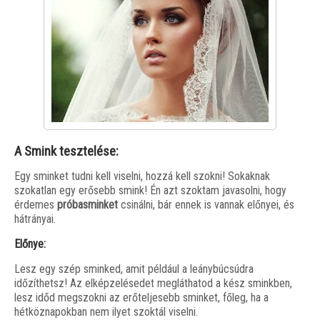
A Smink tesztelése:
Egy sminket tudni kell viselni, hozzá kell szokni! Sokaknak
szokatlan egy erősebb smink! Én azt szoktam javasolni, hogy
érdemes
próbasminket
csinálni, bár ennek is vannak előnyei, és
hátrányai.
Előnye:
Lesz egy szép sminked, amit például a leánybúcsúdra
időzíthetsz! Az elképzelésedet megláthatod a kész sminkben,
lesz időd megszokni az erőteljesebb sminket, főleg, ha a
hétköznapokban nem ilyet szoktál viselni.