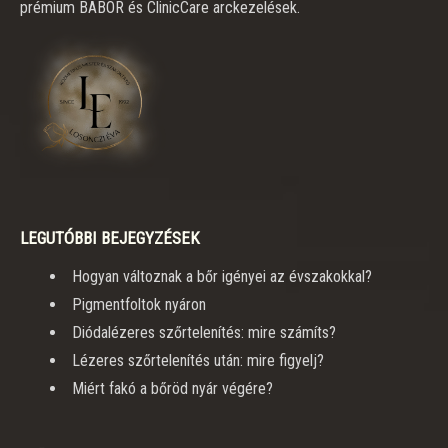
prémium BABOR és ClinicCare arckezelések.
LEGUTÓBBI BEJEGYZÉSEK
Hogyan változnak a bőr igényei az évszakokkal?
Pigmentfoltok nyáron
Diódalézeres szőrtelenítés: mire számíts?
Lézeres szőrtelenítés után: mire figyelj?
Miért fakó a bőröd nyár végére?