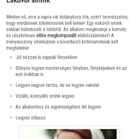
Esküvői smink
Minden nő, erre a napra vár kislánykora óta, ezért természetes,
hogy mindennek tökéletesnek kell lennie! Egy esküvői smink
sokban különbözik a többitől. Az alkalom megkívánja a komoly-
és részletesen
előre megkomponált
előkészületeket! A
menyasszony sminkjének a következő kritériumoknak kell
megfelelnie:
Jól nézzen ki nappali fényekben
Előnyös legyen mesterséges fényben, fényképeken és az
esti órákban is
Legyen nagyon tartós, de ne legyen vakolat
Vízálló, könnyálló smink legyen
Az alkalomhoz és egyéniségéhez illő legyen
Legyen stílusos