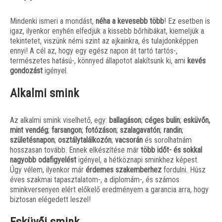
Mindenki ismeri a mondást,
néha a kevesebb több
! Ez esetben is
igaz, ilyenkor enyhén elfedjük a kissebb bőrhibákat, kiemeljük a
tekintetet, viszünk némi szint az ajkainkra, és tulajdonképpen
ennyi! A cél az, hogy egy egész napon át tartó tartós-,
természetes hatású-, könnyed állapotot alakítsunk ki, ami
kevés
gondozást
igényel.
Alkalmi smink
Az alkalmi smink viselhető, egy:
ballagáson
;
céges bulin
;
esküvőn,
mint vendég
;
farsangon
;
fotózáson
;
szalagavatón
;
randin
;
születésnapon
;
osztálytalálkozón
;
vacsorán
és sorolhatnám
hosszasan tovább. Ennek elkészítése már
több időt- és sokkal
nagyobb odafigyelést
igényel, a hétköznapi sminkhez képest.
Úgy vélem, ilyenkor már
érdemes szakemberhez
fordulni. Húsz
éves szakmai tapasztalatom-, a diplomám-, és számos
sminkversenyen elért előkelő eredményem a garancia arra, hogy
biztosan elégedett leszel!