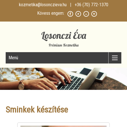
kozmetika@losonczieva.hu
| +36 (70) 772-1370
Losonczi Éva
Prémium Kozmetika
Menü
Sminkek készítése