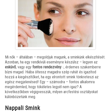
Mi nők – általában – megoldjuk magunk, a sminkünk elkészítését.
Azonban, ha egy rendkívüli eseményre készülsz – legyen az
esküvő
, vagy egy
fontos rendezvény
-, érdemes szakemberre
bízni magad. Hiába öltessz magadra szép ruhát és igazítod
hozzá a kiegészítőket, ha egy elrontott smink tönkreteszi az
egész megjelenésed! Egy – számodra – fontos alkalomra
megérdemled, hogy tökéletes legyél nem igaz? A
következőkben végigvesszük, milyen arcfestési osztályokat
különbözetünk meg.
Nappali Smink