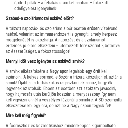
épített pillák – a felrakás utáni két napban – fokozott
odafigyelést igényelnek!
Szabad-e szoláriumozni esküvő előtt?
A túlzott napozás- és szolárium a bőr esetén
erősen
vízelvonó
hatású, valamint az immunrendszert is gyengíti, amely
herpesz
megjelenését is okozhatja. A napozást és a szoláriumot
érdemes jó előre elkezdeni – ütemezett terv szerint -, betartva
az ésszerűséget, a fokozatosságot!
Mennyi időt vesz igénybe az esküvői smink?
A smink elkészítésére a
Nagy apon
legalább
egy órát
kell
számolni. A helyes sorrend, először a frizura készüljön el, aztán a
smink! Újabban a fodrászok is ragaszkodnak ahhoz, hogy ők
legyenek az utolsók. Ebben az esetben azt szoktam javasolni,
hogy hajmosás után kerüljön hozzám a menyasszony, így nem
kell vigyázni ennél a veszélyes fázisnál a sminkre. A 3D szempilla
elkészítése kb. egy óra, de azt ne a Nagy napon tegyük fel!
Mire kell még figyelni?
A fodrászhoz és kozmetikushoz mindenképpen kigombolható