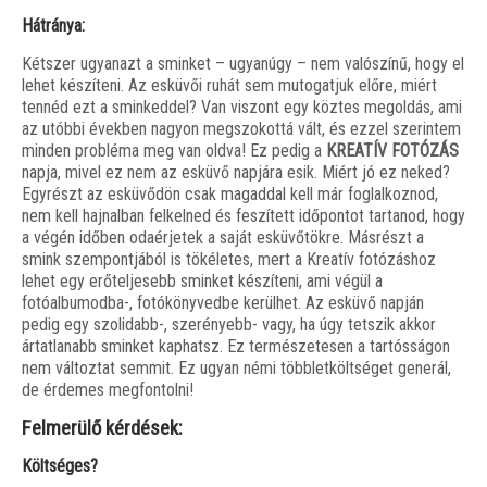
Hátránya:
Kétszer ugyanazt a sminket – ugyanúgy – nem valószínű, hogy el
lehet készíteni. Az esküvői ruhát sem mutogatjuk előre, miért
tennéd ezt a sminkeddel? Van viszont egy köztes megoldás, ami
az utóbbi években nagyon megszokottá vált, és ezzel szerintem
minden probléma meg van oldva! Ez pedig a
KREATÍV FOTÓZÁS
napja, mivel ez nem az esküvő napjára esik. Miért jó ez neked?
Egyrészt az esküvődön csak magaddal kell már foglalkoznod,
nem kell hajnalban felkelned és feszített időpontot tartanod, hogy
a végén időben odaérjetek a saját esküvőtökre. Másrészt a
smink szempontjából is tökéletes, mert a Kreatív fotózáshoz
lehet egy erőteljesebb sminket készíteni, ami végül a
fotóalbumodba-, fotókönyvedbe kerülhet. Az esküvő napján
pedig egy szolidabb-, szerényebb- vagy, ha úgy tetszik akkor
ártatlanabb sminket kaphatsz. Ez természetesen a tartósságon
nem változtat semmit. Ez ugyan némi többletköltséget generál,
de érdemes megfontolni!
Felmerülő kérdések:
Költséges?