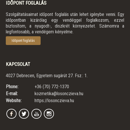
IDŐPONT FOGLALÁS
Szolgáltatásaimat időpont foglalás után lehet igénybe venni. Egy
időpontban kizárólag egy vendéggel foglalkozom, ezzel
biztosítom, a nyugodt-, diszkrét környezetet. Számomra a
legfontosabb, a vendégem kényelme.
Időpont foglalás
KAPCSOLAT
4027 Debrecen, Egyetem sugárút 27. Fsz.: 1.
Phone:
+36 (70) 772-1370
E-mail:
kozmetika@losonczieva.hu
Website:
https://losonczieva.hu