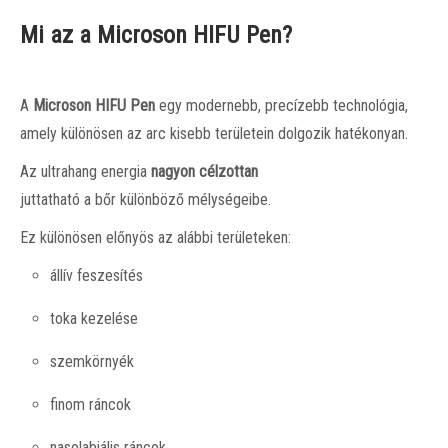
Mi az a Microson HIFU Pen?
A
Microson HIFU Pen
egy modernebb, precízebb technológia,
amely különösen az arc kisebb területein dolgozik hatékonyan.
Az ultrahang energia
nagyon célzottan
juttatható a bőr különböző mélységeibe.
Ez különösen előnyös az alábbi területeken:
állív feszesítés
toka kezelése
szemkörnyék
finom ráncok
nasolabiális ráncok