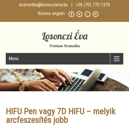
kozmetika@losonczieva.hu
| +36 (70) 772-1370
Losonczi Éva
Prémium Kozmetika
Menü
HIFU Pen vagy 7D HIFU – melyik
arcfeszesítés jobb