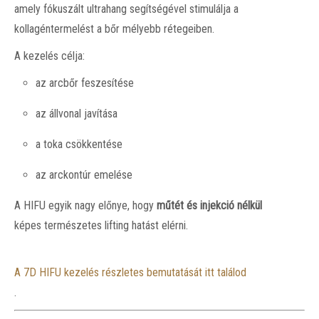
amely fókuszált ultrahang segítségével stimulálja a
kollagéntermelést a bőr mélyebb rétegeiben.
A kezelés célja:
az arcbőr feszesítése
az állvonal javítása
a toka csökkentése
az arckontúr emelése
A HIFU egyik nagy előnye, hogy
műtét és injekció nélkül
képes természetes lifting hatást elérni.
A 7D HIFU kezelés részletes bemutatását itt találod
.