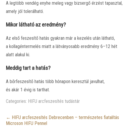
A legtöbb vendég enyhe meleg vagy bizsergő érzést tapasztal,
amely jól tolerálható.
Mikor látható az eredmény?
Az első feszesítő hatás gyakran már a kezelés után látható,
a kollagéntermelés miatt a látványosabb eredmény 6–12 hét
alatt alakul ki.
Meddig tart a hatás?
A bőrfeszesítő hatás több hónapon keresztül javulhat,
és akár 1 évig is tarthat.
Categories:
HIFU arcfeszesítés tudástár
Post
←
HIFU arcfeszesítés Debrecenben – természetes fiatalítás
navigation
Microson HIFU Pennel