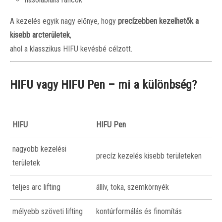
A kezelés egyik nagy előnye, hogy
precízebben kezelhetők a
kisebb arcterületek
,
ahol a klasszikus HIFU kevésbé célzott.
HIFU vagy HIFU Pen – mi a különbség?
HIFU
HIFU Pen
nagyobb kezelési
precíz kezelés kisebb területeken
területek
teljes arc lifting
állív, toka, szemkörnyék
mélyebb szöveti lifting
kontúrformálás és finomítás