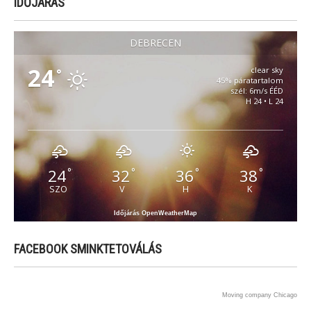
IDŐJÁRÁS
DEBRECEN
24
clear sky
°
45% páratartalom
szél: 6m/s ÉÉD
H 24 • L 24
24
32
36
38
°
°
°
°
SZO
V
H
K
Időjárás OpenWeatherMap
FACEBOOK SMINKTETOVÁLÁS
Moving company Chicago